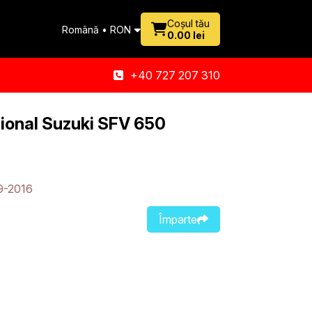
Coșul tău
Română • RON
0.00 lei
+40 727 207 310
tional Suzuki SFV 650
9-2016
Împarte