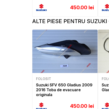
450.00 lei
ALTE PIESE PENTRU SUZUKI 
FOLOSIT
FOL
Suzuki SFV 650 Gladius 2009
Suz
2016 Toba de evacuare
Gla
originala
450.00 lei