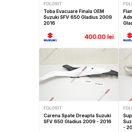
FOLOSIT
FOL
Toba Evacuare Finala OEM
Fla
Suzuki SFV 650 Gladius 2009
Adm
2016
Gla
400.00 lei
FOLOSIT
FOL
Carena Spate Dreapta Suzuki
Sup
SFV 650 Gladius 2009 - 2016
Suz
- 2