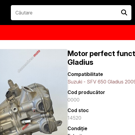
Motor perfect func
Gladius
Compatibilitate
Suzuki - SFV 650 Gladius 200
Cod producător
0000
Cod stoc
14520
Condiție