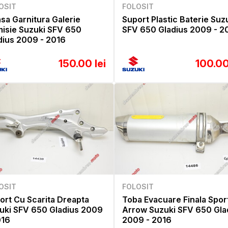
OSIT
FOLOSIT
nsa Garnitura Galerie
Suport Plastic Baterie Suz
isie Suzuki SFV 650
SFV 650 Gladius 2009 - 2
dius 2009 - 2016
150.00 lei
100.00
OSIT
FOLOSIT
ort Cu Scarita Dreapta
Toba Evacuare Finala Spor
uki SFV 650 Gladius 2009
Arrow Suzuki SFV 650 Gla
016
2009 - 2016