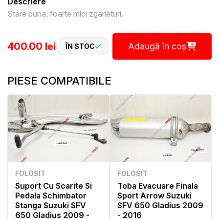
Descriere
Stare buna, foarte mici zgarieturi.
400.00 lei
Adaugă în coș
ÎN STOC
PIESE COMPATIBILE
FOLOSIT
FOLOSIT
Suport Cu Scarite Si
Toba Evacuare Finala
Pedala Schimbator
Sport Arrow Suzuki
Stanga Suzuki SFV
SFV 650 Gladius 2009
650 Gladius 2009 -
- 2016