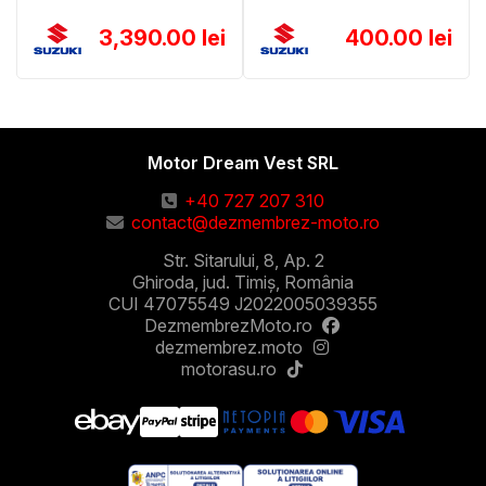
3,390.00 lei
400.00 lei
Motor Dream Vest SRL
+40 727 207 310
contact@dezmembrez-moto.ro
Str. Sitarului, 8, Ap. 2
Ghiroda, jud. Timiș, România
CUI 47075549 J2022005039355
DezmembrezMoto.ro
dezmembrez.moto
motorasu.ro