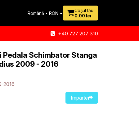
Coșul tău
Română • RON
0.00 lei
+40 727 207 310
Si Pedala Schimbator Stanga
dius 2009 - 2016
9-2016
Împarte