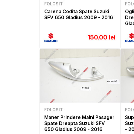
FOLOSIT
FOL
Carena Codita Spate Suzuki
Ogl
SFV 650 Gladius 2009 - 2016
Dre
Gla
150.00 lei
FOLOSIT
FOL
Maner Prindere Maini Pasager
Sup
Spate Dreapta Suzuki SFV
Suz
650 Gladius 2009 - 2016
- 2