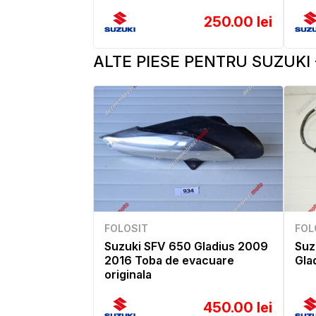
250.00 lei
ALTE PIESE PENTRU SUZUKI 
FOLOSIT
FOL
Suzuki SFV 650 Gladius 2009
Suz
2016 Toba de evacuare
Gla
originala
450.00 lei