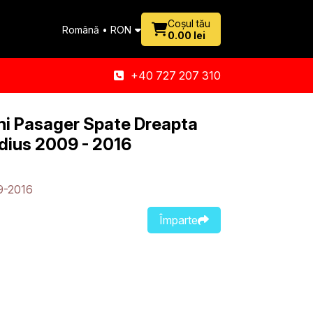
Coșul tău
Română • RON
0.00 lei
+40 727 207 310
ni Pasager Spate Dreapta
dius 2009 - 2016
9-2016
Împarte