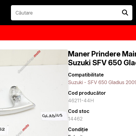
Maner Prindere Mai
Suzuki SFV 650 Gla
Compatibilitate
Suzuki - SFV 650 Gladius 200
Cod producător
46211-44H
Cod stoc
14462
Condiție