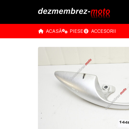
ACASĂ
PIESE
ACCESORII