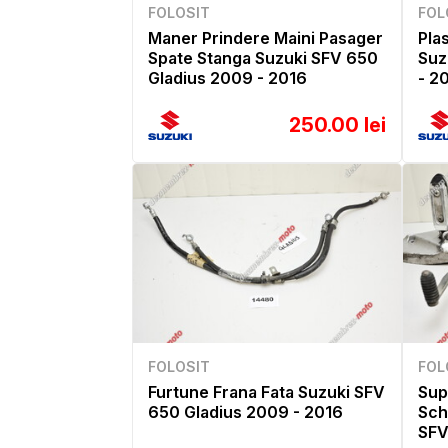
FOLOSIT
FOL
Maner Prindere Maini Pasager
Plas
Spate Stanga Suzuki SFV 650
Suz
Gladius 2009 - 2016
- 2
250.00 lei
FOLOSIT
FOL
Furtune Frana Fata Suzuki SFV
Sup
650 Gladius 2009 - 2016
Sch
SFV