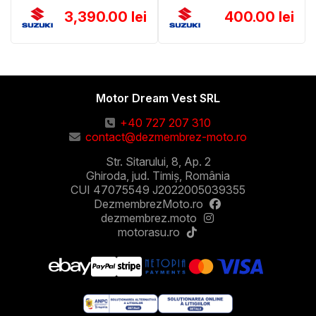
3,390.00 lei
400.00 lei
Motor Dream Vest SRL
+40 727 207 310
contact@dezmembrez-moto.ro
Str. Sitarului, 8, Ap. 2
Ghiroda, jud. Timiș, România
CUI 47075549 J2022005039355
DezmembrezMoto.ro
dezmembrez.moto
motorasu.ro