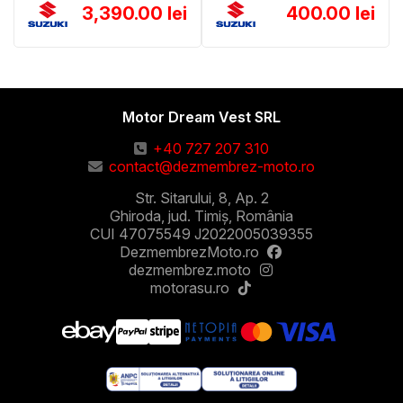
3,390.00 lei
400.00 lei
Motor Dream Vest SRL
+40 727 207 310
contact@dezmembrez-moto.ro
Str. Sitarului, 8, Ap. 2
Ghiroda, jud. Timiș, România
CUI 47075549 J2022005039355
DezmembrezMoto.ro
dezmembrez.moto
motorasu.ro