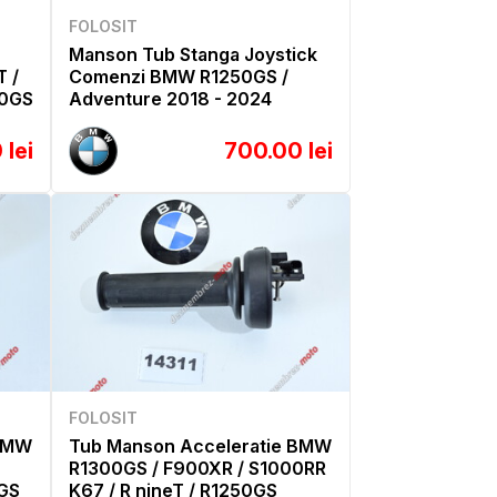
FOLOSIT
Manson Tub Stanga Joystick
 /
Comenzi BMW R1250GS /
00GS
Adventure 2018 - 2024
 lei
700.00 lei
FOLOSIT
 BMW
Tub Manson Acceleratie BMW
R1300GS / F900XR / S1000RR
GS
K67 / R nineT / R1250GS