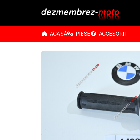
ACASĂ
PIESE
ACCESORII