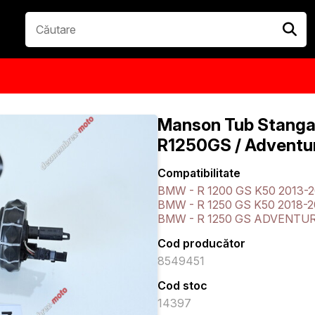
Manson Tub Stanga
R1250GS / Adventu
Compatibilitate
BMW - R 1200 GS K50 2013-
BMW - R 1250 GS K50 2018-
BMW - R 1250 GS ADVENTUR
Cod producător
8549451
Cod stoc
14397