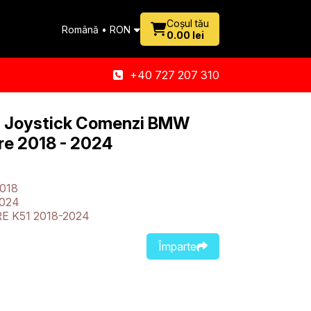
Coșul tău
Română • RON
0.00 lei
+40 727 207 310
 Joystick Comenzi BMW
re 2018 - 2024
2018
2024
E K51 2018-2024
Împarte