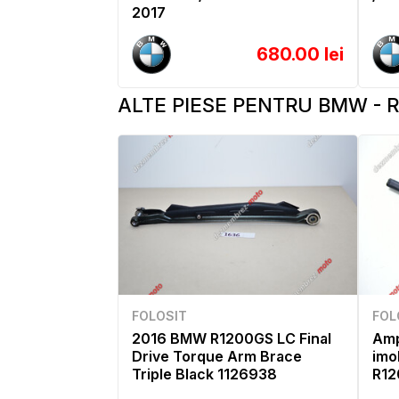
2017
680.00 lei
ALTE PIESE PENTRU BMW - R 
FOLOSIT
FOL
2016 BMW R1200GS LC Final
Amp
Drive Torque Arm Brace
imo
Triple Black 1126938
R12