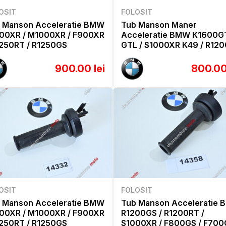
OSIT
FOLOSIT
 Manson Acceleratie BMW
Tub Manson Maner
00XR / M1000XR / F900XR
Acceleratie BMW K1600GT
1250RT / R1250GS
GTL / S1000XR K49 / R12
900.00 lei
800.00
OSIT
FOLOSIT
 Manson Acceleratie BMW
Tub Manson Acceleratie
00XR / M1000XR / F900XR
R1200GS / R1200RT /
1250RT / R1250GS
S1000XR / F800GS / F700