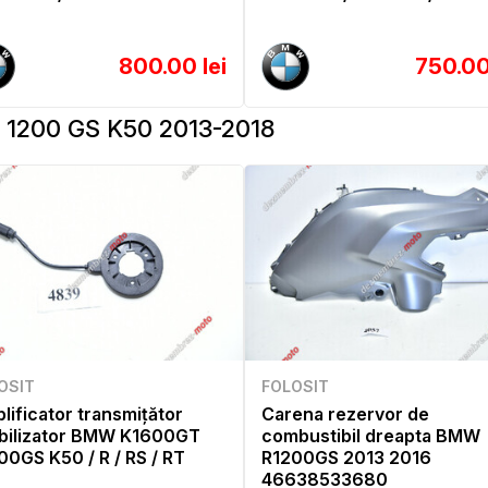
800.00 lei
750.00
1200 GS K50 2013-2018
OSIT
FOLOSIT
lificator transmițător
Carena rezervor de
bilizator BMW K1600GT
combustibil dreapta BMW
00GS K50 / R / RS / RT
R1200GS 2013 2016
46638533680