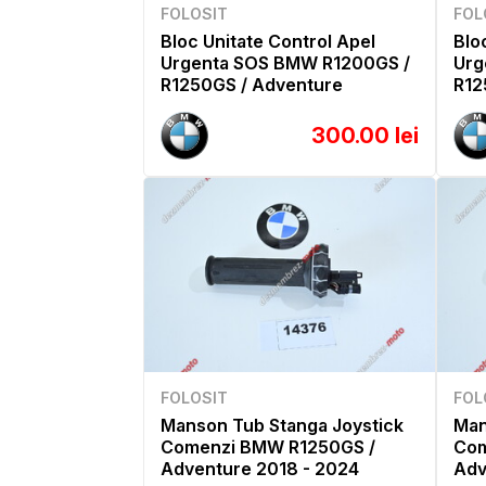
FOLOSIT
FOL
Bloc Unitate Control Apel
Blo
Urgenta SOS BMW R1200GS /
Urg
R1250GS / Adventure
R12
300.00 lei
FOLOSIT
FOL
Manson Tub Stanga Joystick
Man
Comenzi BMW R1250GS /
Com
Adventure 2018 - 2024
Adv