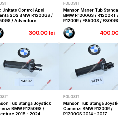
OSIT
FOLOSIT
c Unitate Control Apel
Manson Maner Tub Stanga
enta SOS BMW R1200GS /
BMW R1200GS / R1200RT 
50GS / Adventure
R1200R / F850GS / F800G
300.00 lei
400.00
OSIT
FOLOSIT
son Tub Stanga Joystick
Manson Tub Stanga Joysti
enzi BMW R1250GS /
Comenzi BMW R1200R /
enture 2018 - 2024
R1200GS 2014 - 2017