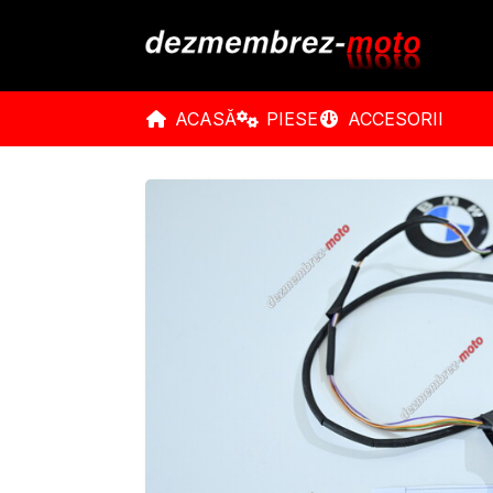
ACASĂ
PIESE
ACCESORII