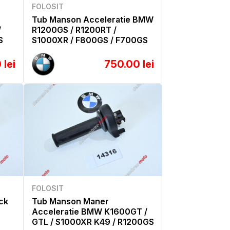
FOLOSIT
Tub Manson Acceleratie BMW
/
R1200GS / R1200RT /
S
S1000XR / F800GS / F700GS
 lei
750.00 lei
FOLOSIT
ck
Tub Manson Maner
Acceleratie BMW K1600GT /
GTL / S1000XR K49 / R1200GS