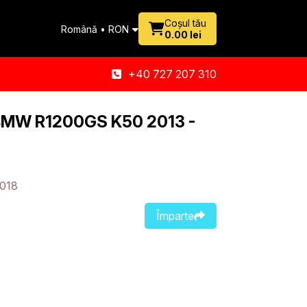
Coșul tău
Română • RON
0.00 lei
+40 727 207 310
 BMW R1200GS K50 2013 -
2018
Împarte