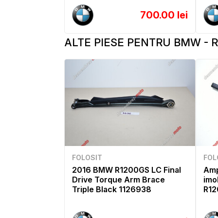
700.00 lei
ALTE PIESE PENTRU BMW - R 
FOLOSIT
FOL
2016 BMW R1200GS LC Final
Amp
Drive Torque Arm Brace
imo
Triple Black 1126938
R12