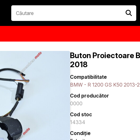
Buton Proiectoare
2018
Compatibilitate
BMW - R 1200 GS K50 2013-
Cod producător
0000
Cod stoc
14334
Condiție