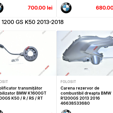
700.00 lei
680.00
1200 GS K50 2013-2018
OSIT
FOLOSIT
lificator transmițător
Carena rezervor de
bilizator BMW K1600GT
combustibil dreapta BMW
00GS K50 / R / RS / RT
R1200GS 2013 2016
46638533680