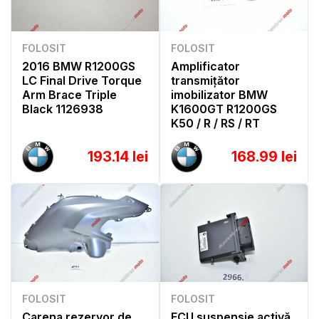
FOLOSIT
FOLOSIT
2016 BMW R1200GS
Amplificator
LC Final Drive Torque
transmițător
Arm Brace Triple
imobilizator BMW
Black 1126938
K1600GT R1200GS
K50 / R / RS / RT
193.14 lei
168.99 lei
FOLOSIT
FOLOSIT
Carena rezervor de
ECU suspensie activă