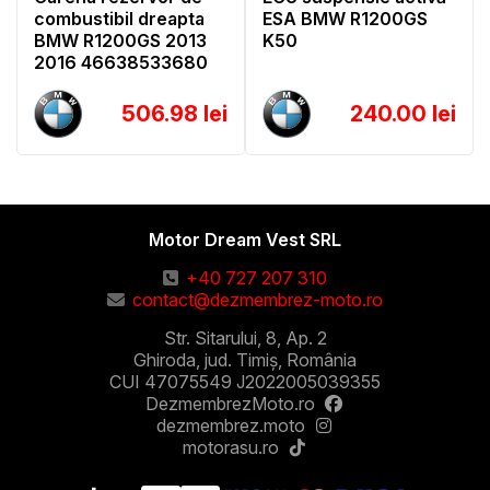
combustibil dreapta
ESA BMW R1200GS
BMW R1200GS 2013
K50
2016 46638533680
506.98 lei
240.00 lei
Motor Dream Vest SRL
+40 727 207 310
contact@dezmembrez-moto.ro
Str. Sitarului, 8, Ap. 2
Ghiroda, jud. Timiș, România
CUI 47075549 J2022005039355
DezmembrezMoto.ro
dezmembrez.moto
motorasu.ro