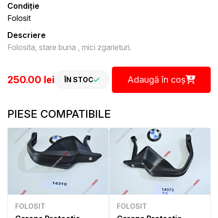
Condiție
Folosit
Descriere
Folosita, stare buna , mici zgarieturi.
250.00 lei
Adaugă în coș
ÎN STOC
PIESE COMPATIBILE
FOLOSIT
FOLOSIT