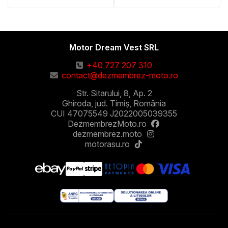
Motor Dream Vest SRL
+40 727 207 310
contact@dezmembrez-moto.ro
Str. Sitarului, 8, Ap. 2
Ghiroda, jud. Timiș, România
CUI 47075549 J2022005039355
DezmembrezMoto.ro
dezmembrez.moto
motorasu.ro