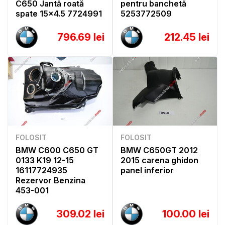
C650 Jantă roată
pentru banchetă
spate 15x4.5 7724991
5253772509
796.69 lei
212.45 lei
FOLOSIT
FOLOSIT
BMW C600 C650 GT
BMW C650GT 2012
0133 K19 12-15
2015 carena ghidon
16117724935
panel inferior
Rezervor Benzina
453-001
309.02 lei
100.00 lei