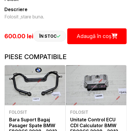
Descriere
Folosit ,stare buna.
600.00 lei
Adaugă în coș
ÎN STOC
PIESE COMPATIBILE
FOLOSIT
FOLOSIT
Bara Suport Bagaj
Unitate Control ECU
Pasager Spate BMW
CDI Calculator BMW