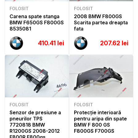
FOLOSIT
FOLOSIT
Carena spate stanga
2008 BMW F800GS
BMW F650GS F800GS
Scarita partea dreapta
8535081
fata
410.41 lei
207.62 lei
FOLOSIT
FOLOSIT
Senzor de presiune a
Protecție interioară
pneurilor TPS
pentru aripa din spate
7720818 BMW
BMW F 800 GS
R1200GS 2008-2012
F800GS F700GS
F800R F800gs