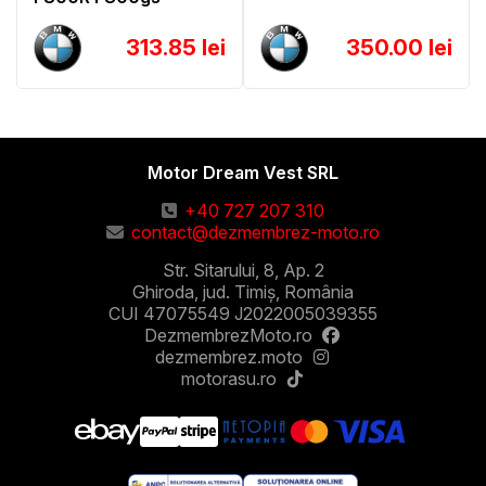
313.85 lei
350.00 lei
Motor Dream Vest SRL
+40 727 207 310
contact@dezmembrez-moto.ro
Str. Sitarului, 8, Ap. 2
Ghiroda, jud. Timiș, România
CUI 47075549 J2022005039355
DezmembrezMoto.ro
dezmembrez.moto
motorasu.ro