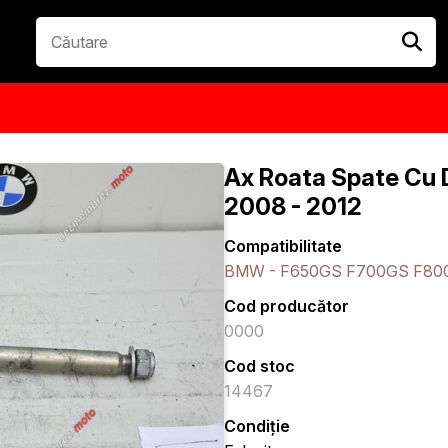
Ax Roata Spate Cu
2008 - 2012
Compatibilitate
BMW - F650GS F700GS F80
Cod producător
0000
Cod stoc
14467
Condiție