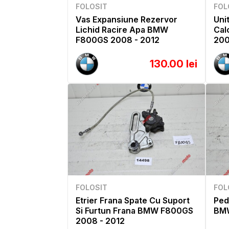
FOLOSIT
FOL
Vas Expansiune Rezervor
Uni
Lichid Racire Apa BMW
Cal
F800GS 2008 - 2012
200
130.00 lei
FOLOSIT
FOL
Etrier Frana Spate Cu Suport
Ped
Si Furtun Frana BMW F800GS
BMW
2008 - 2012