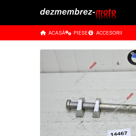
ACASĂ
PIESE
ACCESORII