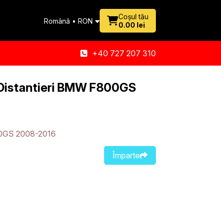
Coșul tău
Română • RON
0.00 lei
+40 727 207 310
 Distantieri BMW F800GS
0GS 2008-2016
Împarte