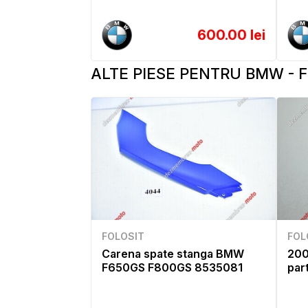
600.00 lei
ALTE PIESE PENTRU BMW - F
FOLOSIT
FOL
Carena spate stanga BMW
200
F650GS F800GS 8535081
par