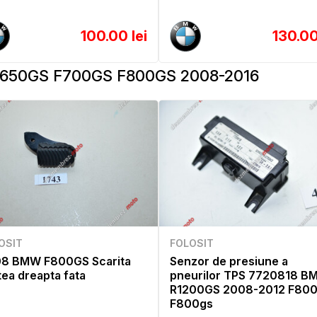
100.00 lei
130.00
650GS F700GS F800GS 2008-2016
OSIT
FOLOSIT
8 BMW F800GS Scarita
Senzor de presiune a
tea dreapta fata
pneurilor TPS 7720818 B
R1200GS 2008-2012 F80
F800gs