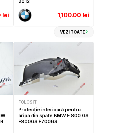
2012
 lei
1,100.00 lei
VEZI TOATE
FOLOSIT
Protecție interioară pentru
MW
aripa din spate BMW F 800 GS
0R
F800GS F700GS