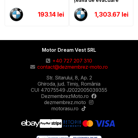
țeavă de evacuare
193.14 lei
1,303.67 lei
Motor Dream Vest SRL
+40 727 207 310
contact@dezmembrez-moto.ro
Str. Sitarului, 8, Ap. 2
Ghiroda, jud. Timiș, România
CUI 47075549 J2022005039355
DezmembrezMoto.ro
dezmembrez.moto
motorasu.ro