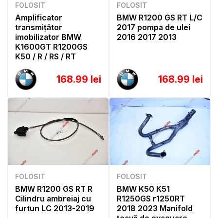
FOLOSIT
FOLOSIT
Amplificator
BMW R1200 GS RT L/C
transmițător
2017 pompa de ulei
imobilizator BMW
2016 2017 2013
K1600GT R1200GS
K50 / R / RS / RT
168.99 lei
168.99 lei
FOLOSIT
FOLOSIT
BMW R1200 GS RT R
BMW K50 K51
Cilindru ambreiaj cu
R1250GS r1250RT
furtun LC 2013-2019
2018 2023 Manifold