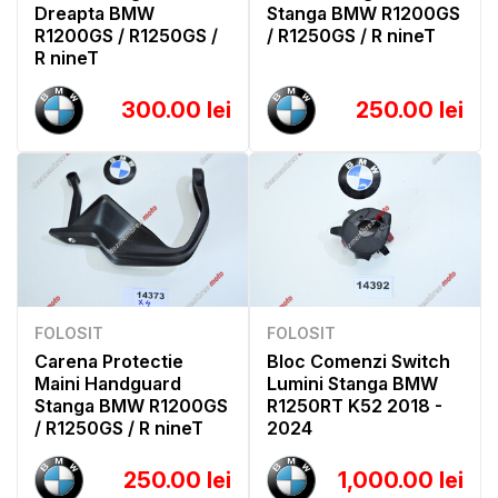
Dreapta BMW
Stanga BMW R1200GS
R1200GS / R1250GS /
/ R1250GS / R nineT
R nineT
300.00 lei
250.00 lei
FOLOSIT
FOLOSIT
Carena Protectie
Bloc Comenzi Switch
Maini Handguard
Lumini Stanga BMW
Stanga BMW R1200GS
R1250RT K52 2018 -
/ R1250GS / R nineT
2024
250.00 lei
1,000.00 lei