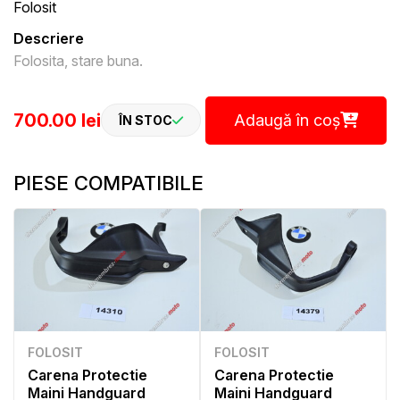
Folosit
Descriere
Folosita, stare buna.
700.00 lei
Adaugă în coș
ÎN STOC
PIESE COMPATIBILE
FOLOSIT
FOLOSIT
Carena Protectie
Carena Protectie
Maini Handguard
Maini Handguard