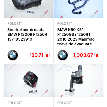
FOLOSIT
FOLOSIT
Snorkel aer dreapta
BMW K50 K51
BMW R1200R R1250R
R1250GS r1250RT
13718523910
2018 2023 Manifold
țeavă de evacuare
120.71 lei
1,303.67 lei
FOLOSIT
FOLOSIT