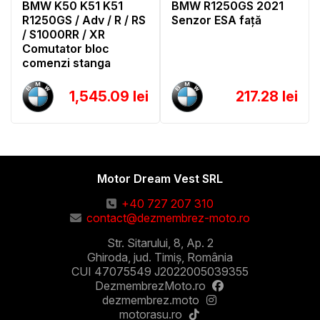
BMW K50 K51 K51
BMW R1250GS 2021
R1250GS / Adv / R / RS
Senzor ESA față
/ S1000RR / XR
Comutator bloc
comenzi stanga
1,545.09 lei
217.28 lei
Motor Dream Vest SRL
+40 727 207 310
contact@dezmembrez-moto.ro
Str. Sitarului, 8, Ap. 2
Ghiroda, jud. Timiș, România
CUI 47075549 J2022005039355
DezmembrezMoto.ro
dezmembrez.moto
motorasu.ro