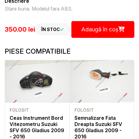
Descriere
Stare buna. Modelul fara ABS.
350.00 lei
Adaugă în coș
ÎN STOC
PIESE COMPATIBILE
FOLOSIT
FOLOSIT
Ceas Instrument Bord
Semnalizare Fata
Vitezometru Suzuki
Dreapta Suzuki SFV
SFV 650 Gladius 2009
650 Gladius 2009 -
- 2016
2016