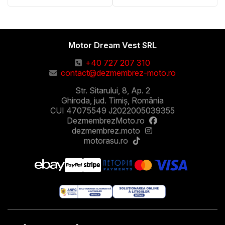
Motor Dream Vest SRL
+40 727 207 310
contact@dezmembrez-moto.ro
Str. Sitarului, 8, Ap. 2
Ghiroda, jud. Timiș, România
CUI 47075549 J2022005039355
DezmembrezMoto.ro
dezmembrez.moto
motorasu.ro