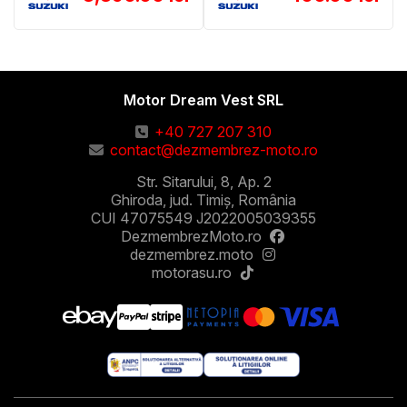
Motor Dream Vest SRL
+40 727 207 310
contact@dezmembrez-moto.ro
Str. Sitarului, 8, Ap. 2
Ghiroda, jud. Timiș, România
CUI 47075549 J2022005039355
DezmembrezMoto.ro
dezmembrez.moto
motorasu.ro