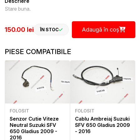
Descriere
Stare buna.
150.00 lei
Adaugă în coș
ÎN STOC
PIESE COMPATIBILE
FOLOSIT
FOLOSIT
Senzor Cutie Viteze
Cablu Ambreiaj Suzuki
Neutral Suzuki SFV
SFV 650 Gladius 2009
650 Gladius 2009 -
- 2016
2016