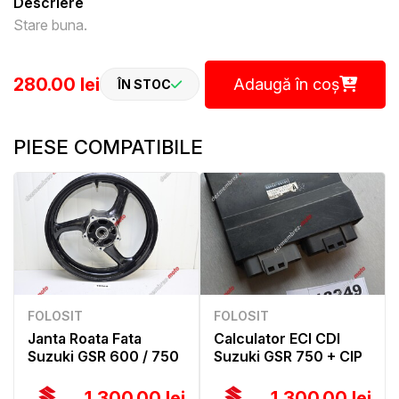
Descriere
Stare buna.
280.00 lei
Adaugă în coș
ÎN STOC
PIESE COMPATIBILE
FOLOSIT
FOLOSIT
Janta Roata Fata
Calculator ECI CDI
Suzuki GSR 600 / 750
Suzuki GSR 750 + CIP
1,300.00 lei
1,300.00 lei