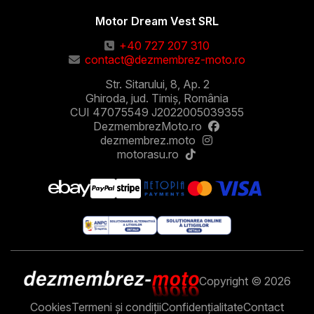
Motor Dream Vest SRL
+40 727 207 310
contact@dezmembrez-moto.ro
Str. Sitarului, 8, Ap. 2
Ghiroda, jud. Timiș, România
CUI 47075549 J2022005039355
DezmembrezMoto.ro
dezmembrez.moto
motorasu.ro
Copyright © 2026
Cookies
Termeni și condiții
Confidențialitate
Contact