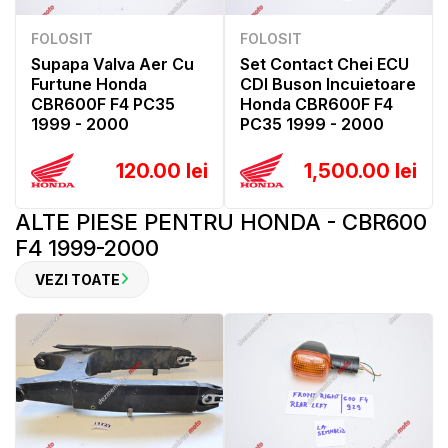
FOLOSIT
FOLOSIT
Supapa Valva Aer Cu
Set Contact Chei ECU
Furtune Honda
CDI Buson Incuietoare
CBR600F F4 PC35
Honda CBR600F F4
1999 - 2000
PC35 1999 - 2000
120.00 lei
1,500.00 lei
ALTE PIESE PENTRU HONDA - CBR600
F4 1999-2000
VEZI TOATE