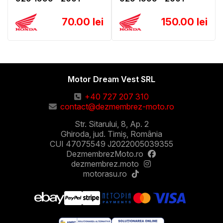
70.00 lei
150.00 lei
Motor Dream Vest SRL
+40 727 207 310
contact@dezmembrez-moto.ro
Str. Sitarului, 8, Ap. 2
Ghiroda, jud. Timiș, România
CUI 47075549 J2022005039355
DezmembrezMoto.ro
dezmembrez.moto
motorasu.ro