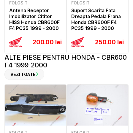
FOLOSIT
FOLOSIT
Antena Receptor
Suport Scarita Fata
Imobilizator Cititor
Dreapta Pedala Frana
HISS Honda CBR600F
Honda CBR600F F4
F4 PC35 1999 - 2000
PC35 1999 - 2000
200.00 lei
250.00 lei
ALTE PIESE PENTRU HONDA - CBR600
F4 1999-2000
VEZI TOATE
FOLOSIT
FOLOSIT