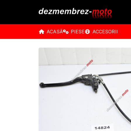
ACASĂ
PIESE
ACCESORII