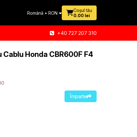
Coșul tău
Română • RON
0.00 lei
+40 727 207 310
u Cablu Honda CBR600F F4
00
Împarte