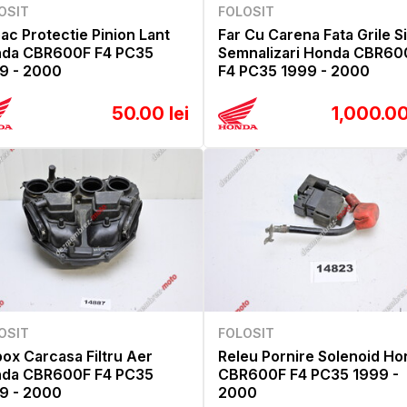
OSIT
FOLOSIT
ac Protectie Pinion Lant
Far Cu Carena Fata Grile Si
da CBR600F F4 PC35
Semnalizari Honda CBR60
9 - 2000
F4 PC35 1999 - 2000
50.00 lei
1,000.00
OSIT
FOLOSIT
box Carcasa Filtru Aer
Releu Pornire Solenoid H
da CBR600F F4 PC35
CBR600F F4 PC35 1999 -
9 - 2000
2000