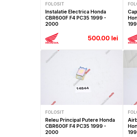
FOLOSIT
FOL
Instalatie Electrica Honda
Cap
CBR600F F4 PC35 1999 -
Hon
2000
199
500.00 lei
FOLOSIT
FOL
Releu Principal Putere Honda
Air
CBR600F F4 PC35 1999 -
Hon
2000
199