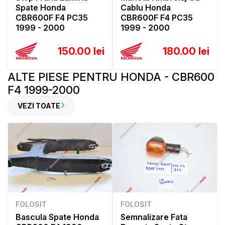
Spate Honda
Cablu Honda
CBR600F F4 PC35
CBR600F F4 PC35
1999 - 2000
1999 - 2000
150.00 lei
180.00 lei
ALTE PIESE PENTRU HONDA - CBR600
F4 1999-2000
VEZI TOATE
FOLOSIT
FOLOSIT
Bascula Spate Honda
Semnalizare Fata