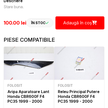
Descriere
Stare buna.
100.00 lei
Adaugă în coș
ÎN STOC
PIESE COMPATIBILE
FOLOSIT
FOLOSIT
Aripa Aparatoare Lant
Releu Principal Putere
Honda CBR600F F4
Honda CBR600F F4
PC35 1999 - 2000
PC35 1999 - 2000