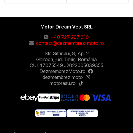
Motor Dream Vest SRL
+40 727 207 310
contact@dezmembrez-moto.ro
Str. Sitarului, 8, Ap. 2
Ghiroda, jud. Timiș, România
CUI 47075549 J2022005039355
DezmembrezMoto.ro
dezmembrez.moto
motorasu.ro