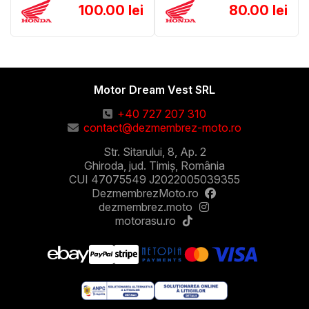
100.00 lei
80.00 lei
Motor Dream Vest SRL
+40 727 207 310
contact@dezmembrez-moto.ro
Str. Sitarului, 8, Ap. 2
Ghiroda, jud. Timiș, România
CUI 47075549 J2022005039355
DezmembrezMoto.ro
dezmembrez.moto
motorasu.ro