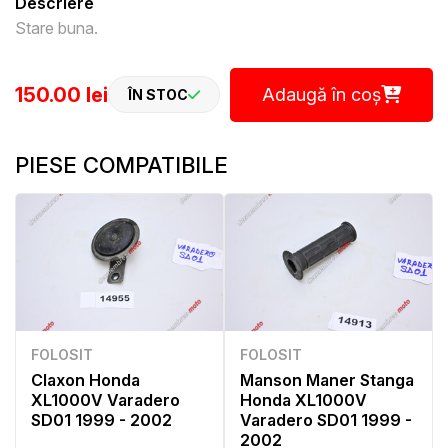
Descriere
Stare buna.
150.00 lei
Adaugă în coș
ÎN STOC
PIESE COMPATIBILE
FOLOSIT
FOLOSIT
Claxon Honda
Manson Maner Stanga
XL1000V Varadero
Honda XL1000V
SD01 1999 - 2002
Varadero SD01 1999 -
2002