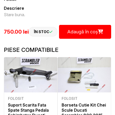
Descriere
Stare buna.
750.00 lei
Adaugă în coș
ÎN STOC
PIESE COMPATIBILE
FOLOSIT
FOLOSIT
Suport Scarita Fata
Borseta Cutie Kit Chei
Spate Stanga Pedala
Scule Ducati