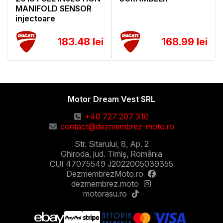
MANIFOLD SENSOR
injectoare
183.48 lei
168.99 lei
Motor Dream Vest SRL
+40 727 207 310
contact@dezmembrez-moto.ro
Str. Sitarului, 8, Ap. 2
Ghiroda, jud. Timiș, România
CUI 47075549 J2022005039355
DezmembrezMoto.ro
dezmembrez.moto
motorasu.ro