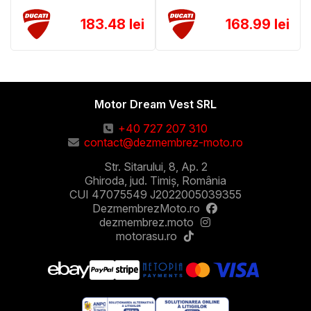
183.48 lei
168.99 lei
Motor Dream Vest SRL
+40 727 207 310
contact@dezmembrez-moto.ro
Str. Sitarului, 8, Ap. 2
Ghiroda, jud. Timiș, România
CUI 47075549 J2022005039355
DezmembrezMoto.ro
dezmembrez.moto
motorasu.ro