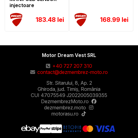
injectoare
183.48 lei
168.99 lei
Motor Dream Vest SRL
+40 727 207 310
contact@dezmembrez-moto.ro
Str. Sitarului, 8, Ap. 2
Ghiroda, jud. Timiș, România
CUI 47075549 J2022005039355
DezmembrezMoto.ro
dezmembrez.moto
motorasu.ro