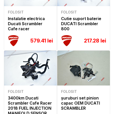
FOLOSIT
FOLOSIT
Instalatie electrica
Cutie suport baterie
Ducati Scrambler
DUCATI Scrambler
Cafe racer
800
579.41 lei
217.28 lei
FOLOSIT
FOLOSIT
3400km Ducati
șuruburi set pinion
Scrambler Cafe Racer
capac OEM DUCATI
2018 FUEL INJECTION
SCRAMBLER
MANIFOLD SENSOR