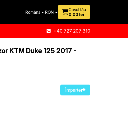
Coșul tău
Română • RON
0.00 lei
+40 727 207 310
zor KTM Duke 125 2017 -
Împarte