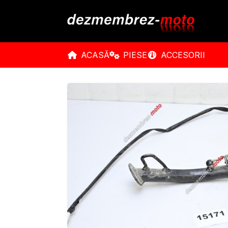
ACASĂ
PIESE
ACCESORII