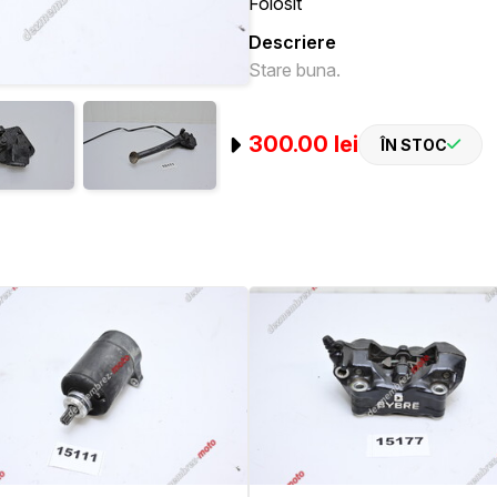
Folosit
Descriere
Stare buna.
300.00 lei
ÎN STOC