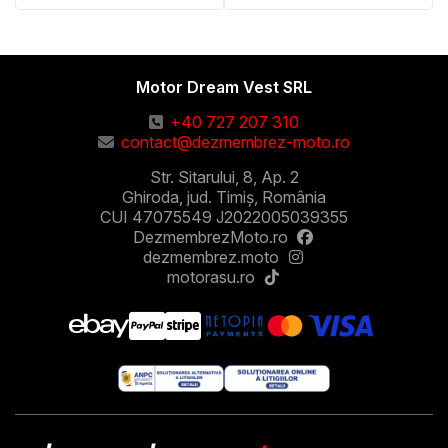
Motor Dream Vest SRL
+40 727 207 310
contact@dezmembrez-moto.ro
Str. Sitarului, 8, Ap. 2
Ghiroda, jud. Timiș, România
CUI 47075549 J2022005039355
DezmembrezMoto.ro
dezmembrez.moto
motorasu.ro