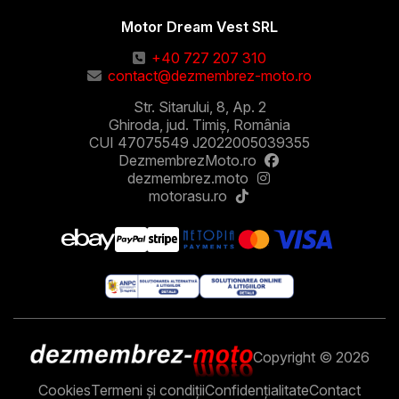
Motor Dream Vest SRL
+40 727 207 310
contact@dezmembrez-moto.ro
Str. Sitarului, 8, Ap. 2
Ghiroda, jud. Timiș, România
CUI 47075549 J2022005039355
DezmembrezMoto.ro
dezmembrez.moto
motorasu.ro
Copyright © 2026
Cookies
Termeni și condiții
Confidențialitate
Contact