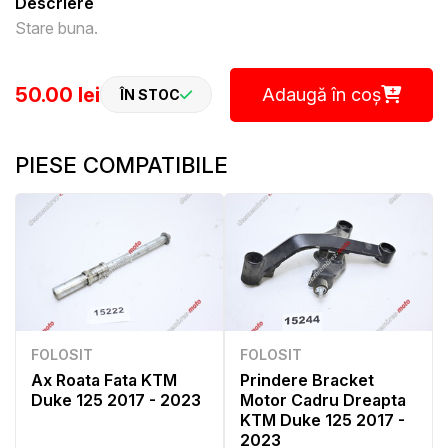
Descriere
Stare buna.
50.00 lei
Adaugă în coș
ÎN STOC
PIESE COMPATIBILE
FOLOSIT
FOLOSIT
Ax Roata Fata KTM
Prindere Bracket
Duke 125 2017 - 2023
Motor Cadru Dreapta
KTM Duke 125 2017 -
2023