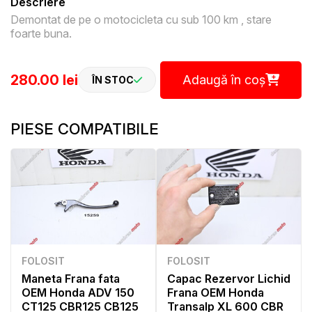
Descriere
Demontat de pe o motocicleta cu sub 100 km , stare
foarte buna.
280.00 lei
Adaugă în coș
ÎN STOC
PIESE COMPATIBILE
FOLOSIT
FOLOSIT
Maneta Frana fata
Capac Rezervor Lichid
OEM Honda ADV 150
Frana OEM Honda
CT125 CBR125 CB125
Transalp XL 600 CBR