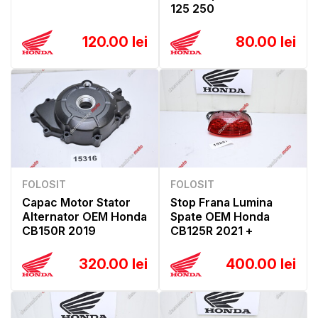
125 250
120.00 lei
80.00 lei
FOLOSIT
FOLOSIT
Capac Motor Stator
Stop Frana Lumina
Alternator OEM Honda
Spate OEM Honda
CB150R 2019
CB125R 2021 +
320.00 lei
400.00 lei