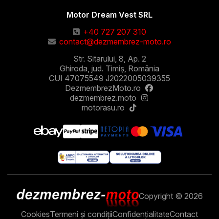
Motor Dream Vest SRL
+40 727 207 310
contact@dezmembrez-moto.ro
Str. Sitarului, 8, Ap. 2
Ghiroda, jud. Timiș, România
CUI 47075549 J2022005039355
DezmembrezMoto.ro
dezmembrez.moto
motorasu.ro
Copyright © 2026
Cookies
Termeni și condiții
Confidențialitate
Contact