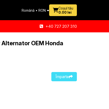
Coșul tău
Română • RON
0.00 lei
+40 727 207 310
 Alternator OEM Honda
Împarte