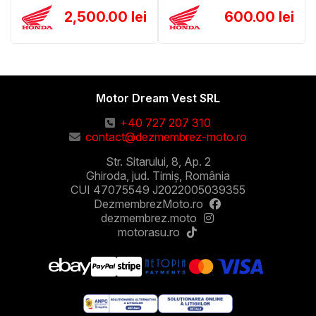
2,500.00 lei
600.00 lei
Motor Dream Vest SRL
+40 727 207 310
contact@dezmembrez-moto.ro
Str. Sitarului, 8, Ap. 2
Ghiroda, jud. Timiș, România
CUI 47075549 J2022005039355
DezmembrezMoto.ro
dezmembrez.moto
motorasu.ro