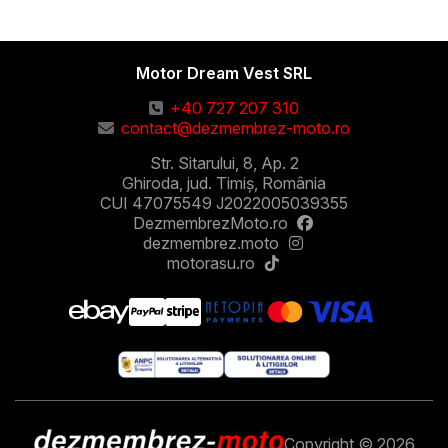
Motor Dream Vest SRL
+40 727 207 310
contact@dezmembrez-moto.ro
Str. Sitarului, 8, Ap. 2
Ghiroda, jud. Timiș, România
CUI 47075549 J2022005039355
DezmembrezMoto.ro
dezmembrez.moto
motorasu.ro
Copyright © 2026