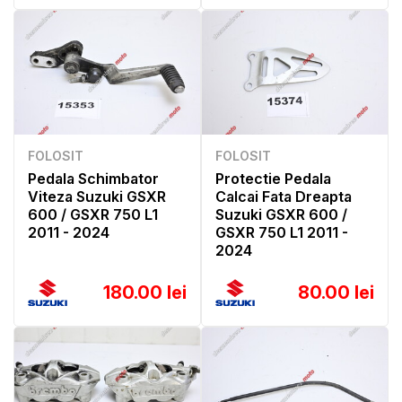
FOLOSIT
FOLOSIT
Pedala Schimbator
Protectie Pedala
Viteza Suzuki GSXR
Calcai Fata Dreapta
600 / GSXR 750 L1
Suzuki GSXR 600 /
2011 - 2024
GSXR 750 L1 2011 -
2024
180.00 lei
80.00 lei