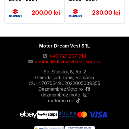
200.00 lei
230.00 lei
Motor Dream Vest SRL
+40 727 207 310
contact@dezmembrez-moto.ro
Str. Sitarului, 8, Ap. 2
Ghiroda, jud. Timiș, România
CUI 47075549 J2022005039355
DezmembrezMoto.ro
dezmembrez.moto
motorasu.ro