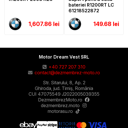
bateriei R1200RT LC
61218522872
1,607.86 lei
149.68 lei
Motor Dream Vest SRL
+40 727 207 310
contact@dezmembrez-moto.ro
Str. Sitarului, 8, Ap. 2
Ghiroda, jud. Timiș, România
CUI 47075549 J2022005039355
DezmembrezMoto.ro
dezmembrez.moto
motorasu.ro