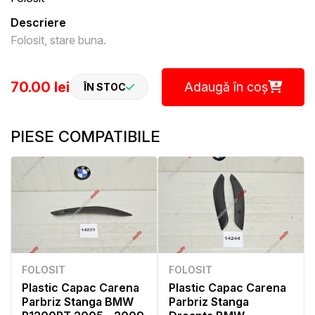
Descriere
Folosit, stare buna.
70.00 lei
Adaugă în coș
ÎN STOC
PIESE COMPATIBILE
FOLOSIT
FOLOSIT
Plastic Capac Carena
Plastic Capac Carena
Parbriz Stanga BMW
Parbriz Stanga