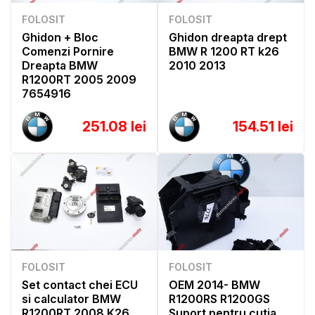
FOLOSIT
FOLOSIT
Ghidon + Bloc
Ghidon dreapta drept
Comenzi Pornire
BMW R 1200 RT k26
Dreapta BMW
2010 2013
R1200RT 2005 2009
7654916
251.08 lei
154.51 lei
FOLOSIT
FOLOSIT
Set contact chei ECU
OEM 2014- BMW
si calculator BMW
R1200RS R1200GS
R1200RT 2008 K26
Suport pentru cutia