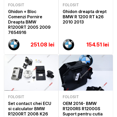
FOLOSIT
FOLOSIT
Ghidon + Bloc
Ghidon dreapta drept
Comenzi Pornire
BMW R 1200 RT k26
Dreapta BMW
2010 2013
R1200RT 2005 2009
7654916
251.08 lei
154.51 lei
FOLOSIT
FOLOSIT
Set contact chei ECU
OEM 2014- BMW
si calculator BMW
R1200RS R1200GS
R1200RT 2008 K26
Suport pentru cutia