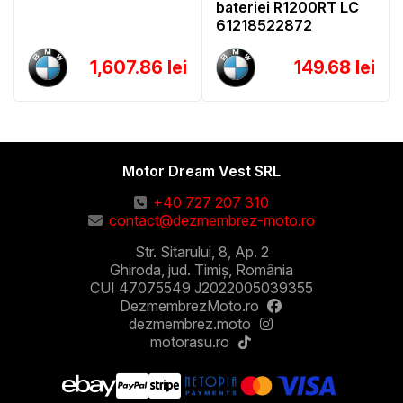
bateriei R1200RT LC
61218522872
1,607.86 lei
149.68 lei
Motor Dream Vest SRL
+40 727 207 310
contact@dezmembrez-moto.ro
Str. Sitarului, 8, Ap. 2
Ghiroda, jud. Timiș, România
CUI 47075549 J2022005039355
DezmembrezMoto.ro
dezmembrez.moto
motorasu.ro