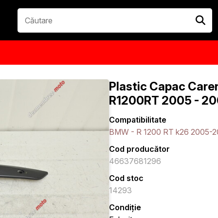
Plastic Capac Care
R1200RT 2005 - 20
Compatibilitate
BMW - R 1200 RT k26 2005-2
Cod producător
46637681296
Cod stoc
14293
Condiție