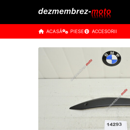
ACASĂ
PIESE
ACCESORII