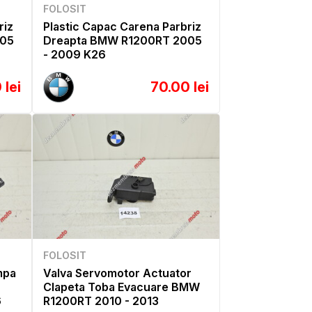
FOLOSIT
riz
Plastic Capac Carena Parbriz
005
Dreapta BMW R1200RT 2005
- 2009 K26
 lei
70.00 lei
FOLOSIT
mpa
Valva Servomotor Actuator
Clapeta Toba Evacuare BMW
6
R1200RT 2010 - 2013