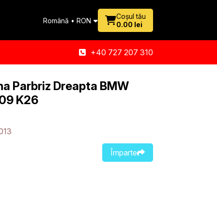
Coșul tău
Română • RON
0.00 lei
+40 727 207 310
na Parbriz Dreapta BMW
09 K26
013
Împarte