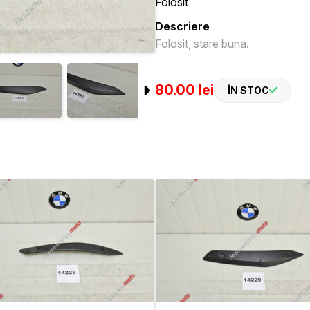
Folosit
Descriere
Folosit, stare buna.
80.00 lei
ÎN STOC