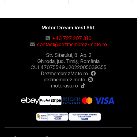
Motor Dream Vest SRL
+40 727 207 310
contact@dezmembrez-moto.ro
Str. Sitarului, 8, Ap. 2
Ghiroda, jud. Timiș, România
CUI 47075549 J2022005039355
DezmembrezMoto.ro
dezmembrez.moto
motorasu.ro