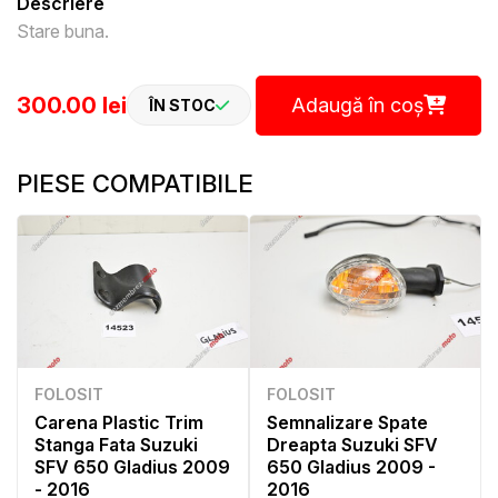
Descriere
Stare buna.
300.00 lei
Adaugă în coș
ÎN STOC
PIESE COMPATIBILE
FOLOSIT
FOLOSIT
Carena Plastic Trim
Semnalizare Spate
Stanga Fata Suzuki
Dreapta Suzuki SFV
SFV 650 Gladius 2009
650 Gladius 2009 -
- 2016
2016