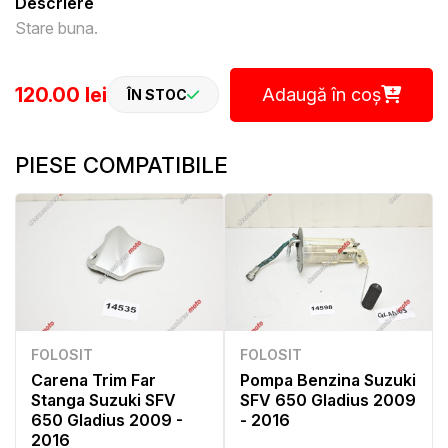
Descriere
Stare buna.
120.00 lei
Adaugă în coș
ÎN STOC
PIESE COMPATIBILE
FOLOSIT
FOLOSIT
Carena Trim Far
Pompa Benzina Suzuki
Stanga Suzuki SFV
SFV 650 Gladius 2009
650 Gladius 2009 -
- 2016
2016