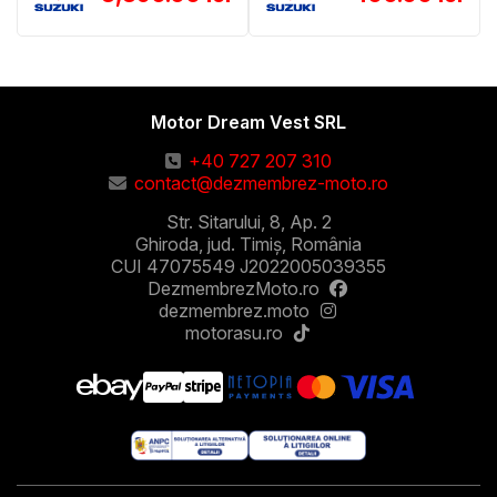
Motor Dream Vest SRL
+40 727 207 310
contact@dezmembrez-moto.ro
Str. Sitarului, 8, Ap. 2
Ghiroda, jud. Timiș, România
CUI 47075549 J2022005039355
DezmembrezMoto.ro
dezmembrez.moto
motorasu.ro