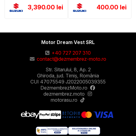
3,390.00 lei
400.00 lei
Motor Dream Vest SRL
+40 727 207 310
contact@dezmembrez-moto.ro
Str. Sitarului, 8, Ap. 2
Ghiroda, jud. Timiș, România
CUI 47075549 J2022005039355
DezmembrezMoto.ro
dezmembrez.moto
motorasu.ro