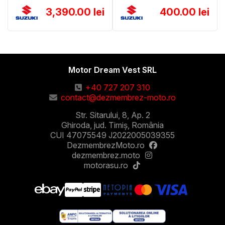
3,390.00 lei
400.00 lei
Motor Dream Vest SRL
+40 727 207 310
contact@dezmembrez-moto.ro
Str. Sitarului, 8, Ap. 2
Ghiroda, jud. Timiș, România
CUI 47075549 J2022005039355
DezmembrezMoto.ro
dezmembrez.moto
motorasu.ro