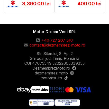
3,390.00 lei
400.00 lei
Motor Dream Vest SRL
+40 727 207 310
contact@dezmembrez-moto.ro
Str. Sitarului, 8, Ap. 2
Ghiroda, jud. Timiș, România
CUI 47075549 J2022005039355
DezmembrezMoto.ro
dezmembrez.moto
motorasu.ro