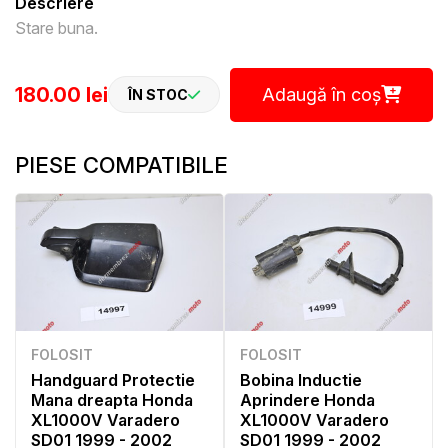
Descriere
Stare buna.
180.00 lei
Adaugă în coș
ÎN STOC
PIESE COMPATIBILE
FOLOSIT
FOLOSIT
Handguard Protectie
Bobina Inductie
Mana dreapta Honda
Aprindere Honda
XL1000V Varadero
XL1000V Varadero
SD01 1999 - 2002
SD01 1999 - 2002