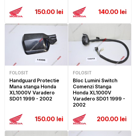
150.00 lei
140.00 lei
FOLOSIT
FOLOSIT
Handguard Protectie
Bloc Lumini Switch
Mana stanga Honda
Comenzi Stanga
XL1000V Varadero
Honda XL1000V
SD01 1999 - 2002
Varadero SD01 1999 -
2002
150.00 lei
200.00 lei