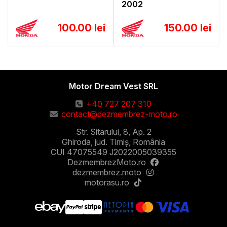
2002
100.00 lei
150.00 lei
Motor Dream Vest SRL
+40 727 207 310
contact@dezmembrez-moto.ro
Str. Sitarului, 8, Ap. 2
Ghiroda, jud. Timiș, România
CUI 47075549 J2022005039355
DezmembrezMoto.ro
dezmembrez.moto
motorasu.ro