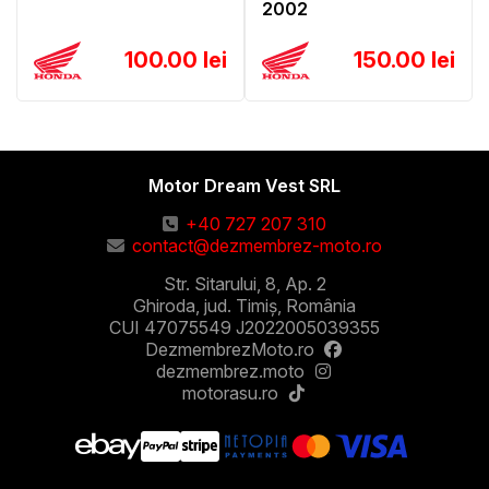
2002
100.00 lei
150.00 lei
Motor Dream Vest SRL
+40 727 207 310
contact@dezmembrez-moto.ro
Str. Sitarului, 8, Ap. 2
Ghiroda, jud. Timiș, România
CUI 47075549 J2022005039355
DezmembrezMoto.ro
dezmembrez.moto
motorasu.ro