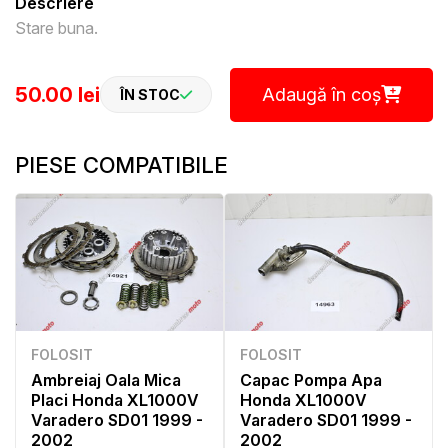
Descriere
Stare buna.
50.00 lei
Adaugă în coș
ÎN STOC
PIESE COMPATIBILE
FOLOSIT
FOLOSIT
Ambreiaj Oala Mica
Capac Pompa Apa
Placi Honda XL1000V
Honda XL1000V
Varadero SD01 1999 -
Varadero SD01 1999 -
2002
2002