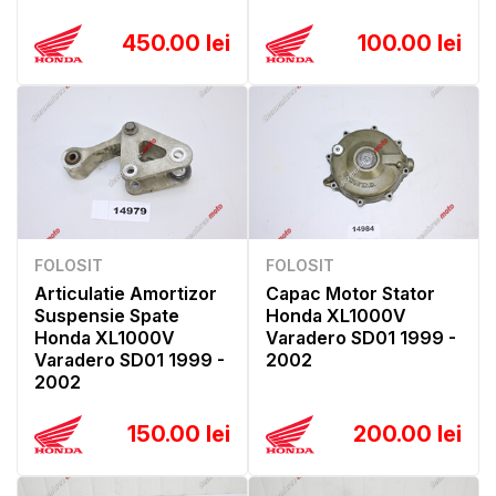
450.00 lei
100.00 lei
FOLOSIT
FOLOSIT
Articulatie Amortizor
Capac Motor Stator
Suspensie Spate
Honda XL1000V
Honda XL1000V
Varadero SD01 1999 -
Varadero SD01 1999 -
2002
2002
150.00 lei
200.00 lei