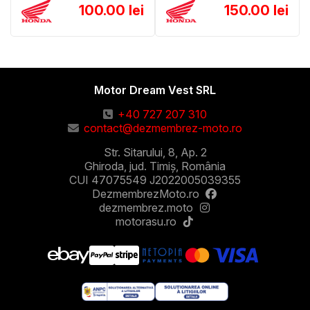
100.00 lei
150.00 lei
Motor Dream Vest SRL
+40 727 207 310
contact@dezmembrez-moto.ro
Str. Sitarului, 8, Ap. 2
Ghiroda, jud. Timiș, România
CUI 47075549 J2022005039355
DezmembrezMoto.ro
dezmembrez.moto
motorasu.ro