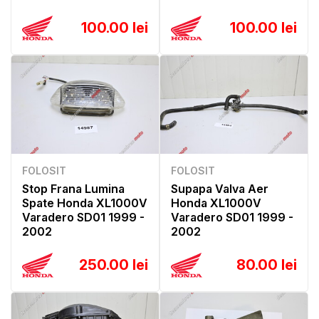
100.00 lei
100.00 lei
FOLOSIT
FOLOSIT
Stop Frana Lumina
Supapa Valva Aer
Spate Honda XL1000V
Honda XL1000V
Varadero SD01 1999 -
Varadero SD01 1999 -
2002
2002
250.00 lei
80.00 lei