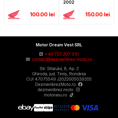
2002
100.00 lei
150.00 lei
Motor Dream Vest SRL
+40 727 207 310
contact@dezmembrez-moto.ro
Str. Sitarului, 8, Ap. 2
Ghiroda, jud. Timiș, România
CUI 47075549 J2022005039355
DezmembrezMoto.ro
dezmembrez.moto
motorasu.ro