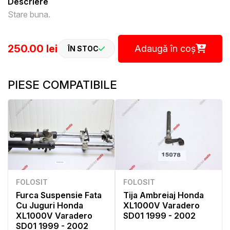
Descriere
Stare buna.
250.00 lei
Adaugă în coș
ÎN STOC
PIESE COMPATIBILE
FOLOSIT
FOLOSIT
Furca Suspensie Fata
Tija Ambreiaj Honda
Cu Juguri Honda
XL1000V Varadero
XL1000V Varadero
SD01 1999 - 2002
SD01 1999 - 2002