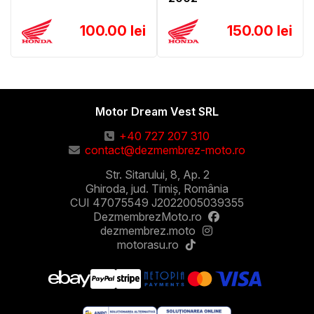
100.00 lei
150.00 lei
Motor Dream Vest SRL
+40 727 207 310
contact@dezmembrez-moto.ro
Str. Sitarului, 8, Ap. 2
Ghiroda, jud. Timiș, România
CUI 47075549 J2022005039355
DezmembrezMoto.ro
dezmembrez.moto
motorasu.ro