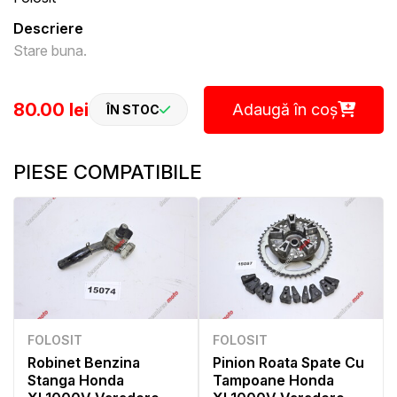
Descriere
Stare buna.
80.00 lei
Adaugă în coș
ÎN STOC
PIESE COMPATIBILE
FOLOSIT
FOLOSIT
Robinet Benzina
Pinion Roata Spate Cu
Stanga Honda
Tampoane Honda