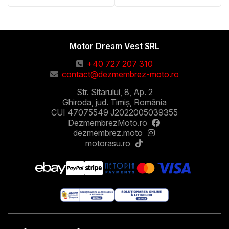
Motor Dream Vest SRL
+40 727 207 310
contact@dezmembrez-moto.ro
Str. Sitarului, 8, Ap. 2
Ghiroda, jud. Timiș, România
CUI 47075549 J2022005039355
DezmembrezMoto.ro
dezmembrez.moto
motorasu.ro