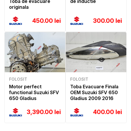
Toba de evacuare
de inductie
originala
450.00 lei
300.00 lei
FOLOSIT
FOLOSIT
Motor perfect
Toba Evacuare Finala
functional Suzuki SFV
OEM Suzuki SFV 650
650 Gladius
Gladius 2009 2016
3,390.00 lei
400.00 lei