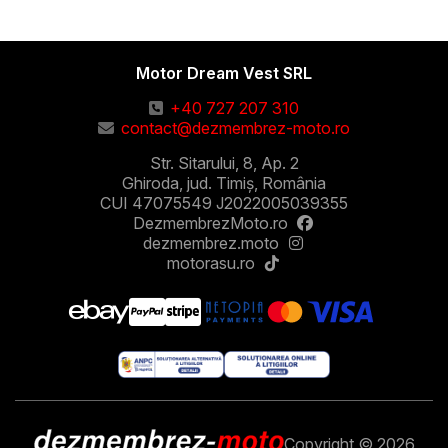
Motor Dream Vest SRL
+40 727 207 310
contact@dezmembrez-moto.ro
Str. Sitarului, 8, Ap. 2
Ghiroda, jud. Timiș, România
CUI 47075549 J2022005039355
DezmembrezMoto.ro
dezmembrez.moto
motorasu.ro
Copyright © 2026