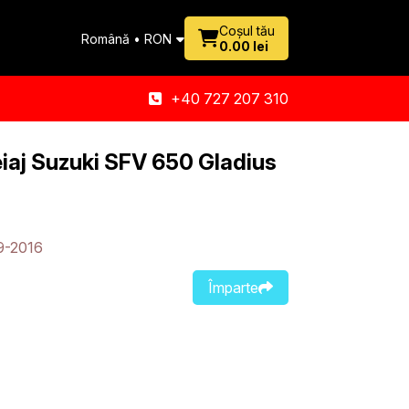
Coșul tău
Română • RON
0.00 lei
+40 727 207 310
aj Suzuki SFV 650 Gladius
9-2016
Împarte