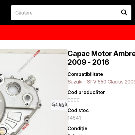
Capac Motor Ambrei
2009 - 2016
Compatibilitate
Suzuki - SFV 650 Gladius 200
Cod producător
0000
Cod stoc
14541
Condiție