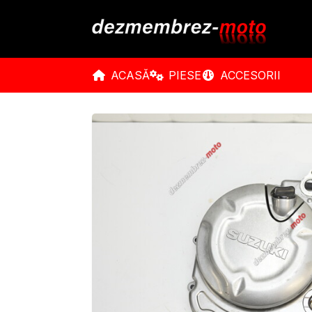
ACASĂ
PIESE
ACCESORII